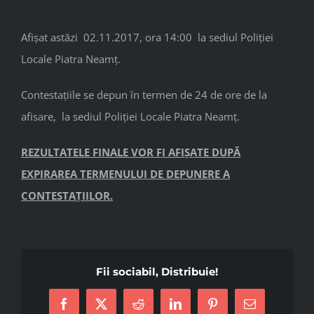
Afișat astăzi 02.11.2017, ora 14:00 la sediul Poliției
Locale Piatra Neamț.
Contestațiile se depun în termen de 24 de ore de la
afisare, la sediul Poliției Locale Piatra Neamț.
REZULTATELE FINALE VOR FI AFIȘATE DUPĂ
EXPIRAREA TERMENULUI DE DEPUNERE A
CONTESTAȚIILOR.
Fii sociabil, Distribuie!
Facebook
X
Reddit
LinkedIn
Pinterest
Email