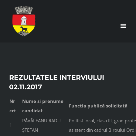
Skip
to
content
REZULTATELE INTERVIULUI
02.11.2017
Nr
Nume si prenume
Funcția
publică solicitată
crt
candidat
PĂVĂLEANU RADU
Polițist local, clasa III, grad prof
1
ȘTEFAN
asistent din cadrul Biroului Ord