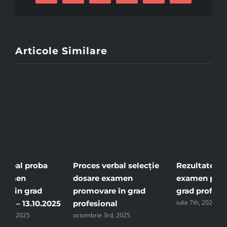
Articole Similare
Rezultate proba scrisă
Tabel rezultate proba
A
examen promovare în
interviu – examen
p
grad profesional
promovare în grad
p
iulie 7th, 2025
o
profesional.
noiembrie 18th, 2025