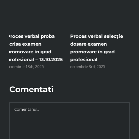
bal selecție
Rezultate proba scrisă
Tabel rezultate
xamen
examen promovare în
interviu – exa
 în grad
grad profesional
promovare în g
iulie 7th, 2025
al
profesional.
, 2025
noiembrie 18th, 202
Comentati
Comment