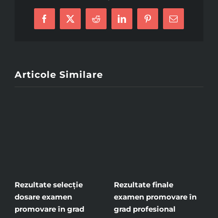
Facebook
X
Reddit
LinkedIn
Pinterest
Email
Articole Similare
te
Rezultate selecție
Rezultate finale
R
dosare examen
examen promovare în
i
promovare în grad
grad profesional
p