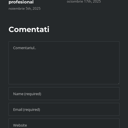
octombrie 17th, 2025
profesional
p
noiembrie 5th, 2025
o
Comentati
Comment