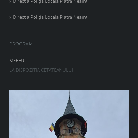
Direcția Poliția Locală Piatra Neamț
Direcția Poliția Locală Piatra Neamț
PROGRAM
MEREU
LA DISPOZITIA CETATEANULUI