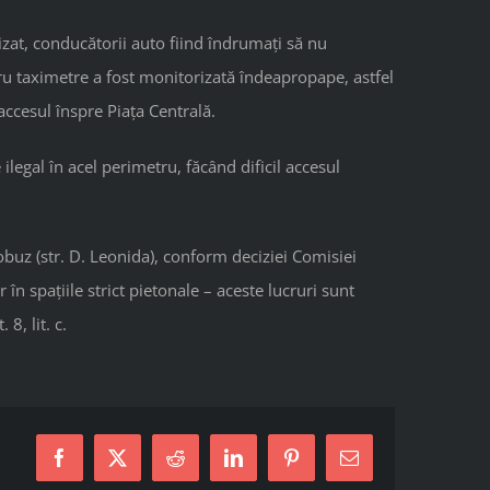
idizat, conducătorii auto fiind îndrumați să nu
tru taximetre a fost monitorizată îndeapropape, astfel
accesul înspre Piața Centrală.
legal în acel perimetru, făcând dificil accesul
tobuz (str. D. Leonida), conform deciziei Comisiei
n spațiile strict pietonale – aceste lucruri sunt
8, lit. c.
Facebook
X
Reddit
LinkedIn
Pinterest
Email