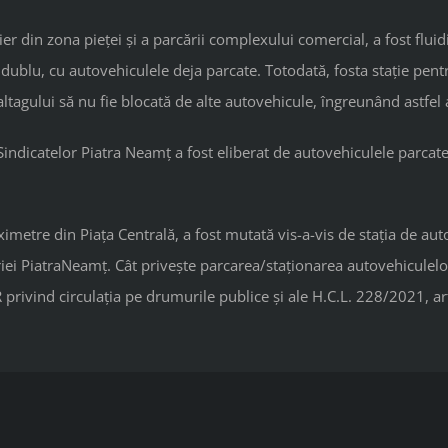
utier din zona pieței și a parcării complexului comercial, a fost flu
 dublu, cu autovehiculele deja parcate. Totodată, fosta stație pen
ltagului să nu fie blocată de alte autovehicule, îngreunând astfel 
ndicatelor Piatra Neamț a fost eliberat de autovehiculele parcate i
aximetre din Piața Centrală, a fost mutată vis-a-vis de stația de au
iei PiatraNeamț. Cât privește parcarea/staționarea autovehiculelor î
rivind circulația pe drumurile publice și ale H.C.L. 228/2021, art. 