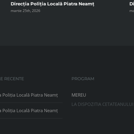
Direcția Poliția Locală Piatra Neamț
Di
martie 25th, 2026
ma
LE RECENTE
PROGRAM
a Poliția Locală Piatra Neamț
MEREU
LA DISPOZITIA CETATEANULUI
a Poliția Locală Piatra Neamț