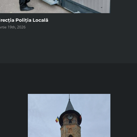
recția Poliția Locală Piatra Neamț
rtie 11th, 2026