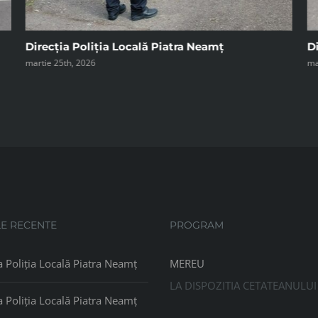
Direcția Poliția Locală
Di
martie 19th, 2026
ma
LE RECENTE
PROGRAM
a Poliția Locală Piatra Neamț
MEREU
LA DISPOZITIA CETATEANULUI
a Poliția Locală Piatra Neamț