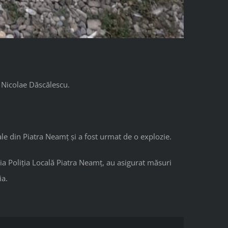
l Nicolae Dăscălescu.
ale din Piatra Neamț și a fost urmat de o explozie.
ecția Poliția Locală Piatra Neamț, au asigurat măsuri
ia.