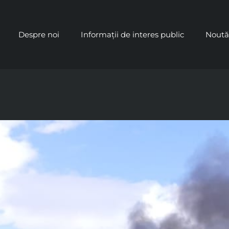
Despre noi
Informații de interes public
Noută