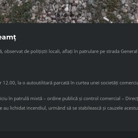
Neamț
observat de polițiștii locali, aflați în patrulare pe strada Genera
r 12.00, la o autoutilitară parcată în curtea unei societăți comerci
serviciu în patrulă mixtă – ordine publică și control comercial – Dir
e au lichidat incendiul, urmând să se stabilească și cauzele acestu