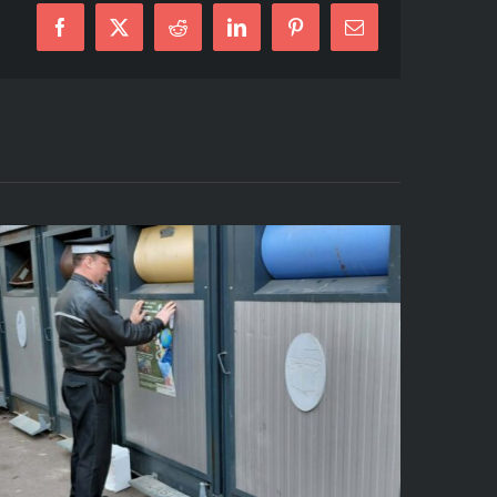
Facebook
X
Reddit
LinkedIn
Pinterest
Email