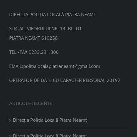
DIRECȚIA POLIȚIA LOCALĂ PIATRA NEAMȚ
STR. AL. VIFORULUI NR. 14, BL. D1
PIATRA NEAMȚ 610258
TEL./FAX 0233.231.300
EMAIL:
politialocalapiatraneamt@gmail.com
OPERATOR DE DATE CU CARACTER PERSONAL 20192
ARTICOLE RECENTE
Direcția Poliția Locală Piatra Neamț
Direcția Poliția Locală Piatra Neamț