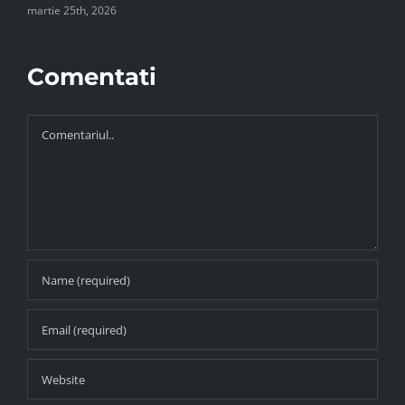
martie 25th, 2026
m
Comentati
Comment