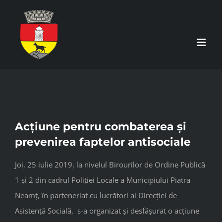
Skip
to
content
Acțiune pentru combaterea și
prevenirea faptelor antisociale
Joi, 25 iulie 2019, la nivelul Birourilor de Ordine Publică
1 și 2 din cadrul Poliției Locale a Municipiului Piatra
Neamț, în parteneriat cu lucrători ai Direcției de
Asistență Socială, s-a organizat și desfășurat o acțiune